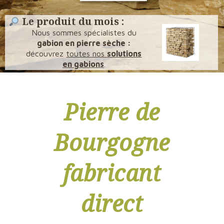
Le produit du mois :
Nous sommes spécialistes du
gabion en pierre sèche :
découvrez
toutes nos
solutions
en gabions
.
Pierre de
Bourgogne
fabricant
direct