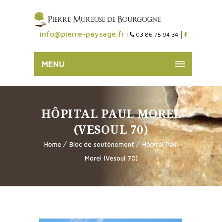
info@pierre-paysage.fr
|
03 86 75 94 34 │
MENU
HÔPITAL PAUL MOREL
(VESOUL 70)
Home
Bloc de soutènement
Hôpital Paul
Morel (Vesoul 70)