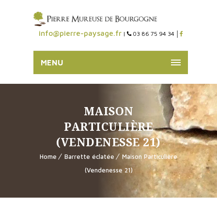
info@pierre-paysage.fr
|
03 86 75 94 34 │
MENU
MAISON
PARTICULIÈRE
(VENDENESSE 21)
Home
Barrette éclatée
Maison Particulière
(Vendenesse 21)